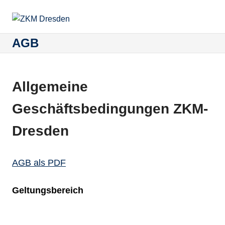
Zum
Inhalt
Menu
ZKM
Zentrum
springen
für
AGB
DRESDEN
Konfliktmanagement
und
Mediation
Allgemeine
Geschäftsbedingungen ZKM-
Dresden
AGB als PDF
Geltungsbereich